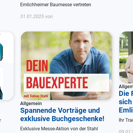
Emlichheimer Baumesse vertreten
31.01.2025 von
Allge
Die 
sich
Allgemein
Eml
Spannende Vorträge und
exklusive Buchgeschenke!
Ihr Tr
r
Exklusive Messe-Aktion von der Stahl
09.01