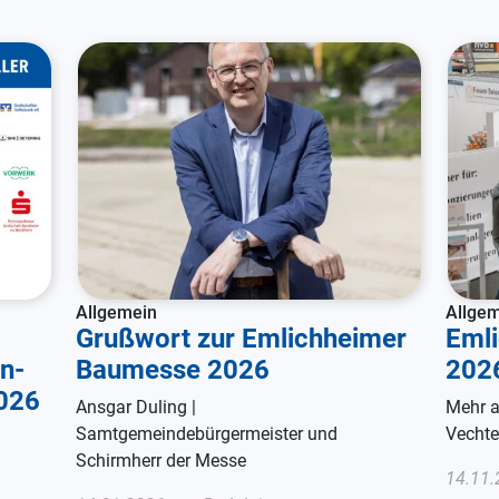
Allgemein
Allge
Grußwort zur Emlichheimer
Eml
n-
Baumesse 2026
2026
026
Ansgar Duling |
Mehr a
Samtgemeindebürgermeister und
Vechte
n
Schirmherr der Messe
14.11.