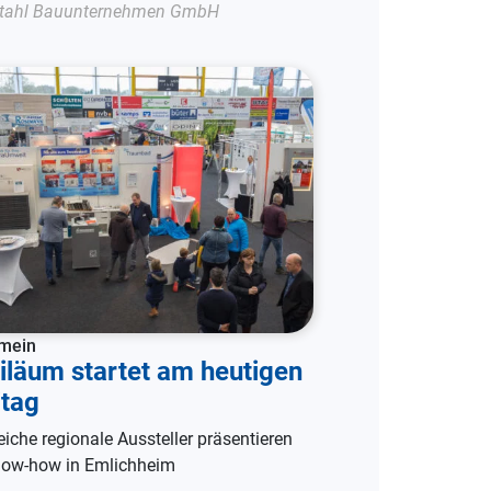
tahl Bauunternehmen GmbH
emein
iläum startet am heutigen
itag
eiche regionale Aussteller präsentieren
now-how in Emlichheim