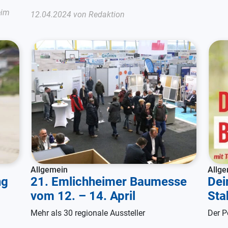
eim
12.04.2024 von Redaktion
Allgemein
Allg
ng
21. Emlichheimer Baumesse
Dei
vom 12. – 14. April
Sta
Mehr als 30 regionale Aussteller
Der P