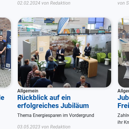
02.02.2024 von Redaktion
von
S
Allgemein
Allg
le
Rückblick auf ein
Jub
erfolgreiches Jubiläum
Fre
Thema Energiesparen im Vordergrund
Zahlr
ihr K
03.05.2023 von Redaktion