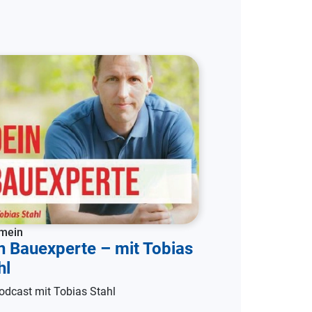
emein
n Bauexperte – mit Tobias
hl
odcast mit Tobias Stahl