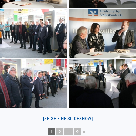
[ZEIGE EINE SLIDESHOW]
1
2
...
9
►